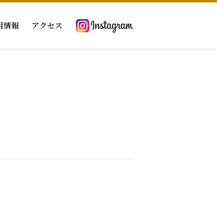
用情報
アクセス
当院での取組み
リハビリテーション科
ーム
掲示事項
褥瘡対策チーム