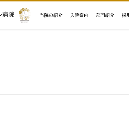
当院の紹介
入院案内
部門紹介
採
病院概要
面会・お見舞いの方
薬剤科
回復期リハとは
栄養科
実績データ
摂食嚥下サポートチーム
学会発表
栄養サポートチ
ビリテーション
（SST）
（NST）
管理部門
医療安全管理部門
医療連携室