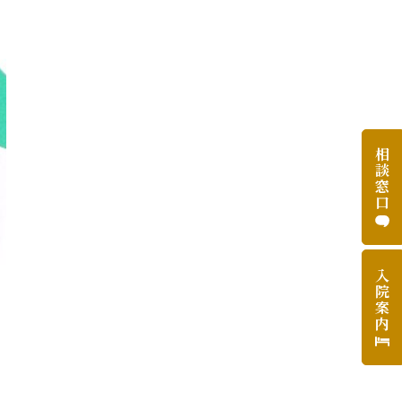
相
談
窓
口
入
院
案
内