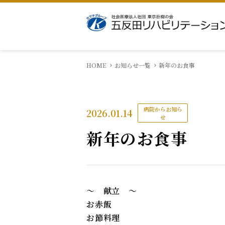
HOME
お知らせ一覧
新年のお食事
病院理念・基本方針
入院のご案内
医局
院長挨拶
相談窓口
看護部
広報物
館内案内
病院からお知ら
2026.01.14
訪問リハビリテーション
通所リハ
せ
新年のお食事
身体的拘束最小化チーム
感染対策
～ 献立 ～
お赤飯
お節料理