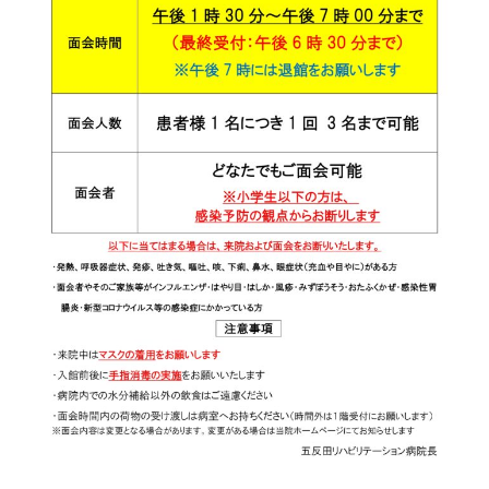
栄養科
館内案内
リハビリテーション科
実績データ
訪問リハビリテーション
学会発表
通所リハビリテーション
掲示事項
摂食嚥下サポートチーム（SST）
栄養サポートチーム（NST）
褥瘡対策チーム
身体的拘束最小化チーム