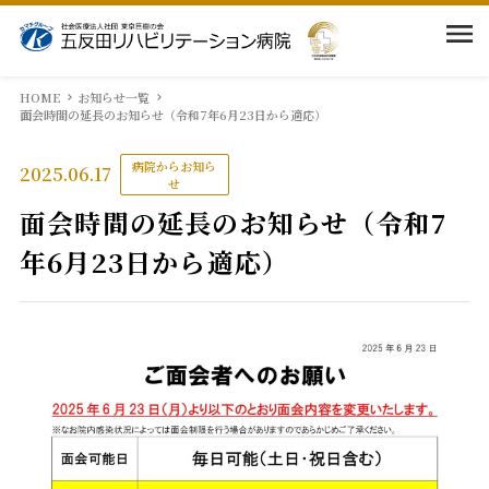
当院の紹介
HOME
お知らせ一覧
面会時間の延長のお知らせ（令和7年6月23日から適応）
入院案内
病院理念・基本方針
病院からお知ら
2025.06.17
せ
面会時間の延長のお知らせ（令和7
院長挨拶
部門紹介
入院のご案内
年6月23日から適応）
病院概要
相談窓口
採用情報
医局
回復期リハとは
面会・お見舞いの方
看護部
アクセス
当院での取組み
薬剤科
広報物