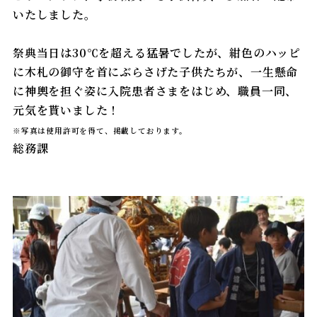
栄養科
いたしました。
館内案内
リハビリテーション科
祭典当日は30℃を超える猛暑でしたが、紺色のハッピ
に木札の御守を首にぶらさげた子供たちが、一生懸命
実績データ
訪問リハビリテーション
に神輿を担ぐ姿に入院患者さまをはじめ、職員一同、
元気を貰いました！
学会発表
通所リハビリテーション
※写真は使用許可を得て、掲載しております。
総務課
掲示事項
摂食嚥下サポートチーム（SST）
栄養サポートチーム（NST）
褥瘡対策チーム
身体的拘束最小化チーム