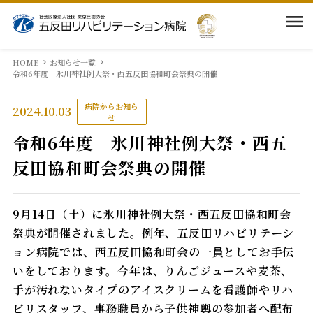
当院の紹介
HOME
お知らせ一覧
令和6年度 氷川神社例大祭・西五反田協和町会祭典の開催
入院案内
病院理念・基本方針
病院からお知ら
2024.10.03
せ
令和6年度 氷川神社例大祭・西五
院長挨拶
部門紹介
入院のご案内
反田協和町会祭典の開催
病院概要
相談窓口
採用情報
医局
9月14日（土）に氷川神社例大祭・西五反田協和町会
回復期リハとは
面会・お見舞いの方
祭典が開催されました。例年、五反田リハビリテーシ
看護部
アクセス
ョン病院では、西五反田協和町会の一員としてお手伝
当院での取組み
いをしております。今年は、りんごジュースや麦茶、
薬剤科
手が汚れないタイプのアイスクリームを看護師やリハ
ビリスタッフ、事務職員から子供神輿の参加者へ配布
広報物